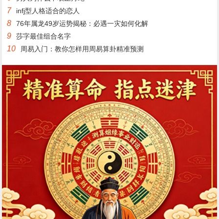
7
infj型人格适合的恋人
8
76年属龙49岁运势揭秘：必遇一灾如何化解
9
莎字最佳组合名字
10
周易入门：教你怎样用周易算卦精准预测