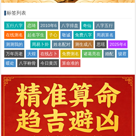
标签列表
五行八字
恋琦
2010年6
八字排盘
奇仙
八字五行
在线测名
起名字生
子心
敬诚
免费八字
周易算名
测测我的
周易卜卦
姓名配对
测生成八
思瑶
2025年4
万年历老
大煌
在线占卜
免费测名
诸葛亮在
婚配
骏君
暖处
八字称骨
今日黄历
算命准的