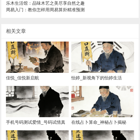
乐木生活馆：品味木艺之美尽享自然之趣
周易入门：教你怎样用周易算卦精准预测
相关文章
佳悦_佳悦新启航
怡婷_新视角下的怡婷生活
手机号码测试爱情_号码试情真
在线占卜算命_神秘占卜揭秘
伪