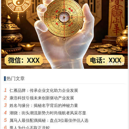
热门文章
1
仁雁品牌：传承企业文化助力企业发展
2
康浩科技引领未来创新驱动产业发展
3
姓名与缘分：揭秘名字背后的神秘力量
4
潮骁：街头潮流新势力时尚领航者风采尽显
5
属马人最佳配偶揭秘：盘点3位最佳伴侣人选
6
男人为什么不取正月蛇