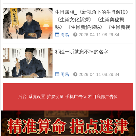
生肖属相_《新视角下的生肖解读》
《生肖文化新探》 《生肖奥秘揭
秘》 《生肖新解探秘》 《生肖新视
角解析》
周易
2026-04-11 08:29:34
祁姓一听就忘不掉的名字
周易
2026-04-11 08:29:34
后台-系统设置-扩展变量-手机广告位-栏目底部广告位