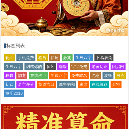
标签列表
化羽
手机免费
程隽
伊珂
必兆
生辰八字
卜易居免
生辰八字
测试你的
多艺
馨媛
宝宝免费
老黄历正
阿启网
称骨
韵龙
在线占卜
生辰八字
免费取名
尤意
浚锋
另克
初众
名字评分
黄道吉日
属牛的和
康扉
在线算命
买特
黄历2018