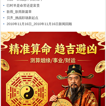
巳时羊是命苦还是富贵
歆雨_歆雨新篇章
贝齐_挑战职场新起点
2010年11月16日_2010年11月16日新闻回顾