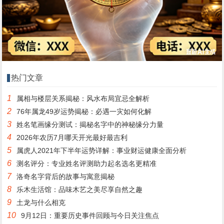
热门文章
1
属相与楼层关系揭秘：风水布局宜忌全解析
2
76年属龙49岁运势揭秘：必遇一灾如何化解
3
姓名笔画缘分测试：揭秘名字中的神秘缘分力量
4
2026年农历7月哪天开光最好最吉利
5
属虎人2021年下半年运势详解：事业财运健康全面分析
6
测名评分：专业姓名评测助力起名选名更精准
7
洛奇名字背后的故事与寓意揭秘
8
乐木生活馆：品味木艺之美尽享自然之趣
9
土龙与什么相克
10
9月12日：重要历史事件回顾与今日关注焦点