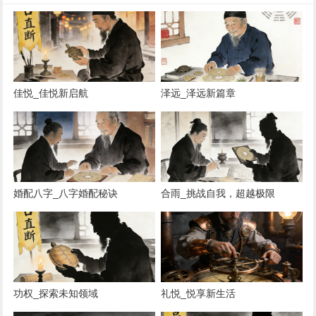
佳悦_佳悦新启航
泽远_泽远新篇章
婚配八字_八字婚配秘诀
合雨_挑战自我，超越极限
功权_探索未知领域
礼悦_悦享新生活