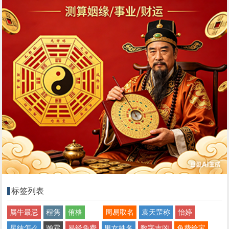
标签列表
属牛最忌
程隽
侑格
周易取名
袁天罡称
怡婷
星纯怎么
瀚霖
易经免费
男女姓名
数字吉凶
免费给宝