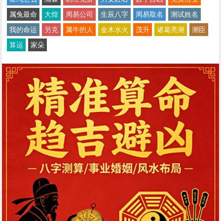
属兔最命
大煌
周易公司
生辰八字
周易取名
测试姓名
我的命运
另克
属牛的人
金木水火
茂升
诸葛亮测
潮臣
算运
家朵