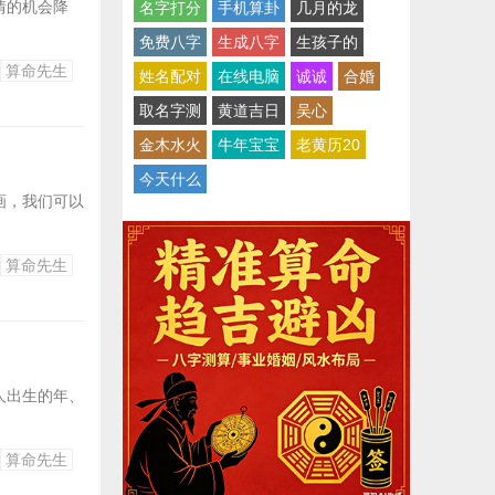
情的机会降
名字打分
手机算卦
几月的龙
免费八字
生成八字
生孩子的
算命先生
姓名配对
在线电脑
诚诚
合婚
取名字测
黄道吉日
吴心
金木水火
牛年宝宝
老黄历20
今天什么
画，我们可以
算命先生
人出生的年、
算命先生