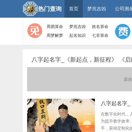
热门查询
首页
梦兆吉凶
公司测
周易算命
梦兆吉凶
姓名算命
周梦解梦
起名知识
七非算命
大全
算命
网
八字起名字_《新起点，新征程》 《启
后台
八字起名字_
在数字化时代，
为提升教学效率
平，获得定制化