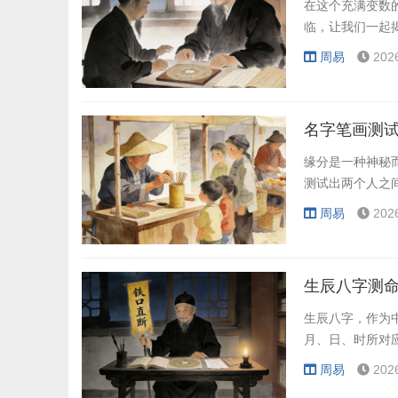
在这个充满变数
临，让我们一起
周易
202
名字笔画测试
缘分是一种神秘
测试出两个人之
周易
202
生辰八字测命
生辰八字，作为
月、日、时所对
周易
202