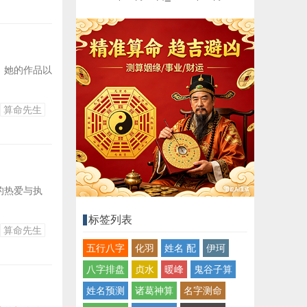
。她的作品以
算命先生
的热爱与执
标签列表
算命先生
五行八字
化羽
姓名 配
伊珂
八字排盘
贞水
暖峰
鬼谷子算
姓名预测
诸葛神算
名字测命