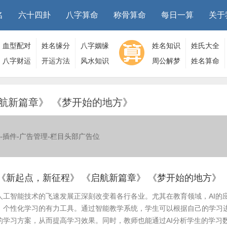
名
六十四卦
八字算命
称骨算命
每日一算
关于
血型配对
姓名缘分
八字姻缘
姓名知识
姓氏大全
八字财运
开运方法
风水知识
周公解梦
姓名算命
航新篇章》 《梦开始的地方》
-插件-广告管理-栏目头部广告位
《新起点，新征程》 《启航新篇章》 《梦开始的地方》
人工智能技术的飞速发展正深刻改变着各行各业。尤其在教育领域，AI的
、个性化学习的有力工具。通过智能教学系统，学生可以根据自己的学习
的学习方案，从而提高学习效果。同时，教师也能通过AI分析学生的学习