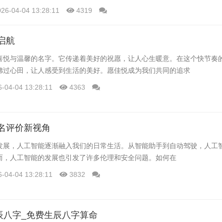
现因材施教。然而，AI在教育领域的应用也引发了对隐私保护、数据安全
026-04-04 13:28:11
4319
学生权益的同时，充分利用AI技术，成为教育行业亟待解决的问题。
启航
喜悦与温馨的名字。它传递着美好的祝愿，让人心生暖意。在这个快节奏
拂过心田，让人感受到生活的美好。愿佳悦成为我们共同的追求
6-04-04 13:28:11
4363
名评价新视角
发展，人工智能逐渐融入我们的日常生活。从智能助手到自动驾驶，人工
而，人工智能的发展也引发了许多伦理和安全问题。如何在
6-04-04 13:28:11
3832
辰八字_免费生辰八字算命