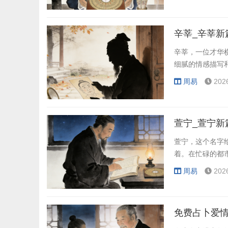
辛莘_辛莘新
辛莘，一位才华
细腻的情感描写
周易
202
萱宁_萱宁新
萱宁，这个名字
着。在忙碌的都
周易
202
免费占卜爱情