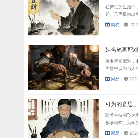
在繁忙的生活中
起。只需提供出
周易
202
姓名笔画配对
姓名笔画配对，
画数被认为与人
周易
202
随着科技的飞速
教学模式，为学
周易
202