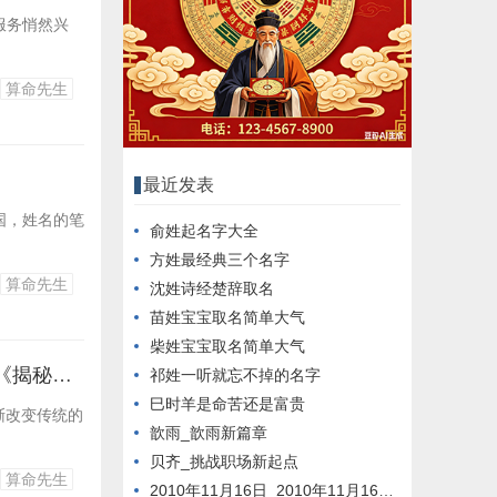
服务悄然兴
算命先生
最近发表
国，姓名的笔
俞姓起名字大全
方姓最经典三个名字
算命先生
沈姓诗经楚辞取名
苗姓宝宝取名简单大气
柴姓宝宝取名简单大气
可为的意思_《探索未知之旅》 《穿越未知领域》 《未知世界探秘》 《揭秘未知领域》
祁姓一听就忘不掉的名字
巳时羊是命苦还是富贵
渐改变传统的
歆雨_歆雨新篇章
贝齐_挑战职场新起点
算命先生
2010年11月16日_2010年11月16日新闻回顾