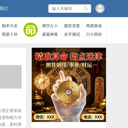
我们
相术大全
测字占卜
观音灵签
周易算命
周易卜卦
诸葛神算
名字测试
六十四卦
应用正逐渐成
进度和能力水
数据，及时调