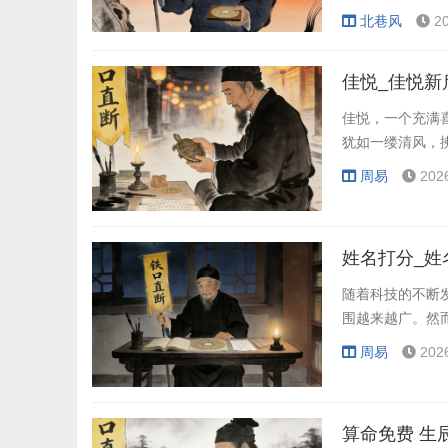
整教学策略，实
北巷风
2
注，如何在保障
佳悦_佳悦新
佳悦，一个充满
犹如一缕清风，
周易
202
姓名打分_姓
随着科技的不断
围越来越广。然
周易
202
算命免费 生