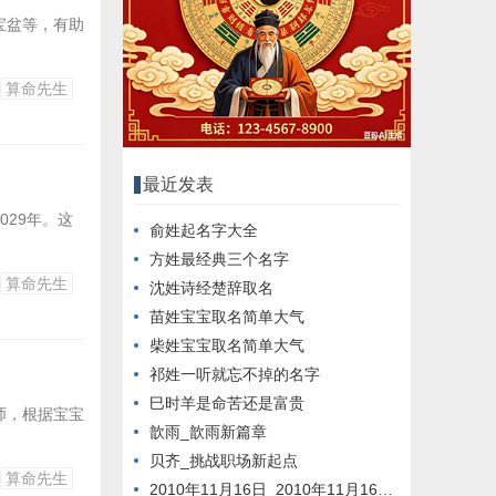
宝盆等，有助
算命先生
最近发表
2029年。这
俞姓起名字大全
方姓最经典三个名字
算命先生
沈姓诗经楚辞取名
苗姓宝宝取名简单大气
柴姓宝宝取名简单大气
祁姓一听就忘不掉的名字
巳时羊是命苦还是富贵
师，根据宝宝
歆雨_歆雨新篇章
贝齐_挑战职场新起点
算命先生
2010年11月16日_2010年11月16日新闻回顾