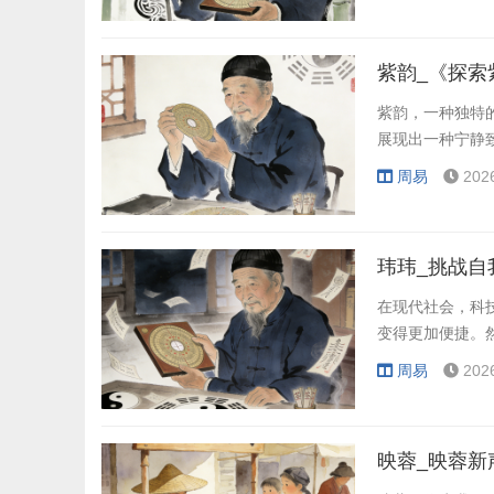
紫韵，一种独特
展现出一种宁静
周易
202
玮玮_挑战自
在现代社会，科
变得更加便捷。
周易
202
映蓉_映蓉新