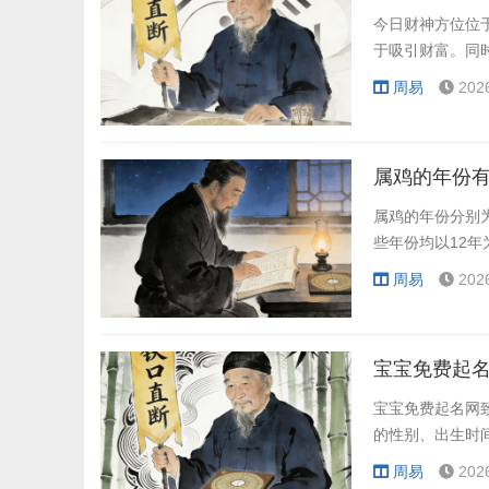
今日财神方位位
于吸引财富。同
周易
202
属鸡的年份有
属鸡的年份分别为：
些年份均以12年
周易
202
宝宝免费起名
宝宝免费起名网
的性别、出生时
周易
202