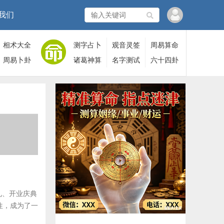
我们
相术大全
测字占卜
观音灵签
周易算命
周易卜卦
诸葛神算
名字测试
六十四卦
礼、开业庆典
往，成为了一