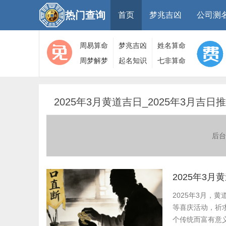
热门查询
首页
梦兆吉凶
公司测
周易算命
梦兆吉凶
姓名算命
周梦解梦
起名知识
七非算命
大全
算命
网
2025年3月黄道吉日_2025年3月吉日
后台
2025年3月
2025年3月
等喜庆活动，祈
个传统而富有意