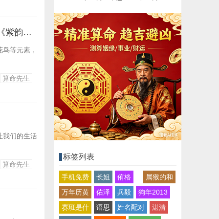
紫韵_《探索紫韵新篇章》 《紫韵新篇启幕时》 《紫韵之旅新启程》 《紫韵新篇待揭晓》
花鸟等元素，
算命先生
让我们的生活
标签列表
算命先生
手机免费
长姐
侑格
属猴的和
万年历黄
佑泽
兵毅
狗年2013
赛班是什
语思
姓名配对
湛清