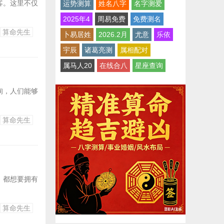
客。这里不仅
运势测算
姓名八字
名字测爱
2025年4
周易免费
免费测名
算命先生
卜易居姓
2026.2月
尤意
乐依
宇辰
诸葛亮测
属相配对
属马人20
在线合八
星座查询
询，人们能够
算命先生
，都想要拥有
算命先生