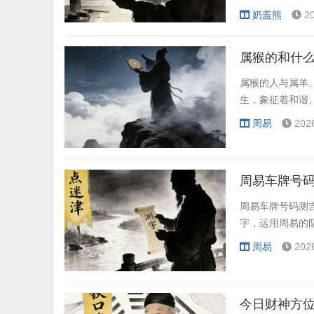
奶盖熊
2
属猴的和什么
属猴的人与属羊
生，象征着和谐
周易
202
周易车牌号码
周易车牌号码测
字，运用周易的
周易
202
今日财神方位