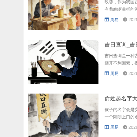
映蓉，作为我国
有着蜿蜒曲折的
周易
202
吉日查询_吉
吉日查询是一种
避开不利因素，
周易
202
俞姓起名字
孩子的名字会是
一个朗朗上口的
周易
202