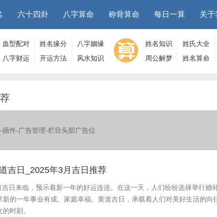
名
六十四卦
八字算命
称骨算命
每日一算
关于
血型配对
姓名缘分
八字姻缘
姓名知识
姓氏大全
八字财运
开运方法
风水知识
周公解梦
姓名算命
推荐
-插件-广告管理-栏目头部广告位
黄道吉日_2025年3月吉日推荐
，黄道吉日来临，预示着新一年的好运连连。在这一天，人们纷纷选择举行婚
求新的一年事业有成、家庭幸福。黄道吉日，承载着人们对美好生活的向
义的时刻。