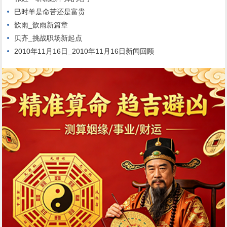
巳时羊是命苦还是富贵
歆雨_歆雨新篇章
贝齐_挑战职场新起点
2010年11月16日_2010年11月16日新闻回顾