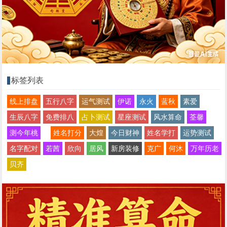
标签列表
线上排盘
五行八字
运气测试
伊诺
永火
蓝秋
素爱
生辰八字
免费排八
占卜测试
星座测试
风水算命
荃馨
测今年桃
姓名打分
大煌
今日财神
姓名学打
运势测试
名字配对
若茜
欣向
居风
新房装修
克广
何沐
万年历老
贝齐