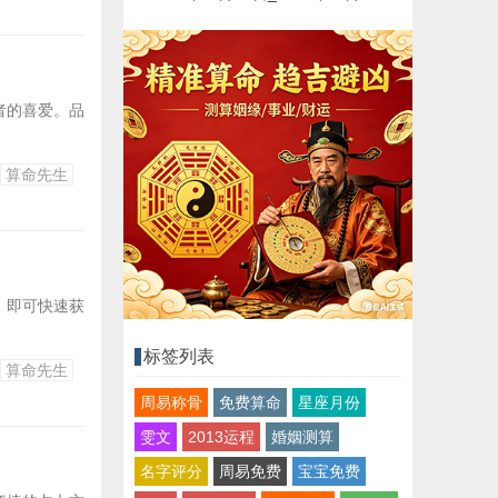
者的喜爱。品
算命先生
，即可快速获
标签列表
算命先生
周易称骨
免费算命
星座月份
雯文
2013运程
婚姻测算
名字评分
周易免费
宝宝免费