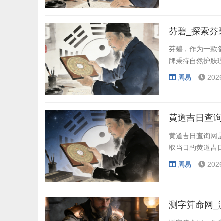
芬碧_探索芬
芬碧，作为一款
牌秉持自然护肤
周易
202
黄道吉日查询
黄道吉日查询网
取当日的黄道吉
周易
202
测字算命网_