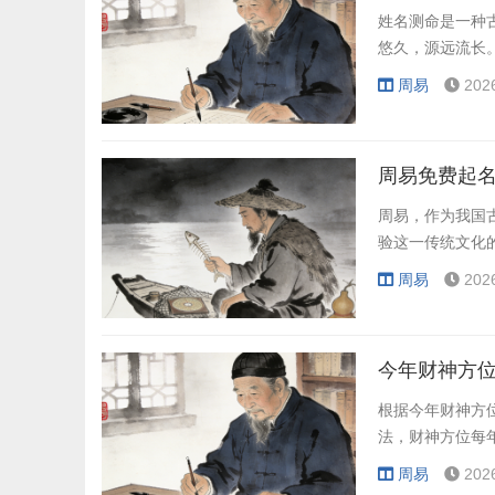
姓名测命是一种
悠久，源远流长
周易
202
周易免费起名
周易，作为我国
验这一传统文化
周易
202
今年财神方位
根据今年财神方
法，财神方位每
周易
202