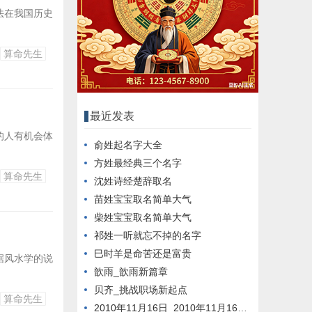
法在我国历史
算命先生
最近发表
的人有机会体
俞姓起名字大全
方姓最经典三个名字
算命先生
沈姓诗经楚辞取名
苗姓宝宝取名简单大气
柴姓宝宝取名简单大气
祁姓一听就忘不掉的名字
巳时羊是命苦还是富贵
据风水学的说
歆雨_歆雨新篇章
贝齐_挑战职场新起点
算命先生
2010年11月16日_2010年11月16日新闻回顾