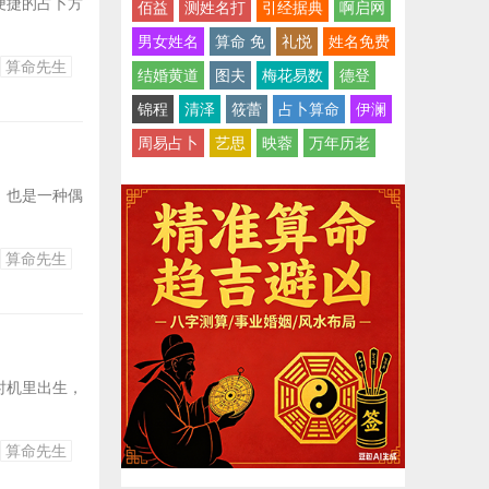
便捷的占卜方
佰益
测姓名打
引经据典
啊启网
男女姓名
算命 免
礼悦
姓名免费
算命先生
结婚黄道
图夫
梅花易数
德登
锦程
清泽
筱蕾
占卜算命
伊澜
周易占卜
艺思
映蓉
万年历老
，也是一种偶
算命先生
时机里出生，
算命先生