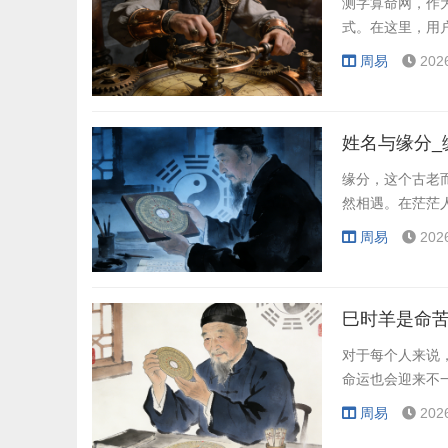
测字算命网，作
式。在这里，用
周易
202
姓名与缘分_
缘分，这个古老
然相遇。在茫茫
周易
202
巳时羊是命
对于每个人来说
命运也会迎来不
周易
202