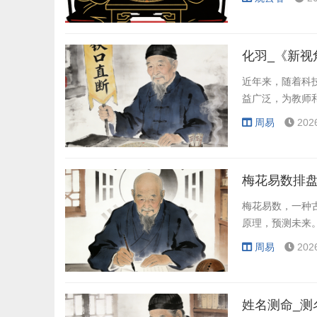
化羽_《新视
近年来，随着科
益广泛，为教师
周易
202
梅花易数排盘
梅花易数，一种
原理，预测未来
周易
202
姓名测命_测