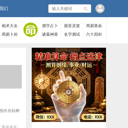
我们
相术大全
测字占卜
观音灵签
周易算命
周易卜卦
诸葛神算
名字测试
六十四卦
是指长在枯树
算命先生