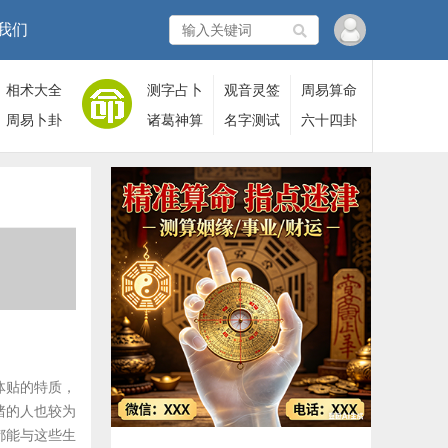
我们
相术大全
测字占卜
观音灵签
周易算命
周易卜卦
诸葛神算
名字测试
六十四卦
体贴的特质，
猪的人也较为
都能与这些生