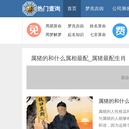
热门查询
首页
梦兆吉凶
公司测
周易算命
梦兆吉凶
姓名算命
周梦解梦
起名知识
七非算命
大全
算命
网
属猪的和什么属相最配_属猪最配生肖
后台
属猪的和什么
属猪的人性格温
与属猪的人能够
和谐，因为这两