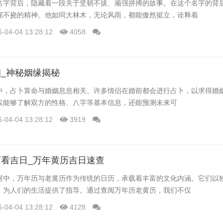
名字背后，隐藏着一段关于坚韧不拔、顽强拼搏的故事。在这个名字的背
屈不挠的精神。他如同大林木，无论风雨，都能傲然挺立，诠释着
6-04-04 13:28:12
4058
_神秘姻缘揭秘
中，占卜算命与婚姻息息相关。许多情侣在婚前都会进行占卜，以求得婚
仅能够了解双方的性格、八字等基本信息，还能预测未来可
6-04-04 13:28:12
3919
看吉日_万年黄历吉日速查
河中，万年历与老黄历作为传统的日历，承载着丰富的文化内涵。它们以
，为人们的生活提供了指导。通过查阅万年历老黄历，我们不仅
6-04-04 13:28:12
4128