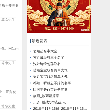
周易免费算命
算命先生
最近发表
文化。网站内
俞姓起名字大全
方姓最经典三个名字
算命先生
沈姓诗经楚辞取名
苗姓宝宝取名简单大气
柴姓宝宝取名简单大气
祁姓一听就忘不掉的名字
巳时羊是命苦还是富贵
上，正财稳
歆雨_歆雨新篇章
面
贝齐_挑战职场新起点
算命先生
2010年11月16日_2010年11月16日新闻回顾