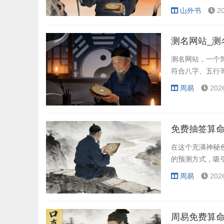
肖的人建立良好
山外书
2
测名网站_测
测名网站，一个
符合八字、五行
周易
202
免费抽签算命
在这个充满神秘
的预测方式，吸
周易
202
周易免费算命