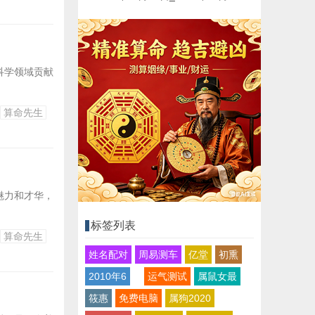
科学领域贡献
算命先生
魅力和才华，
标签列表
算命先生
姓名配对
周易测车
亿堂
初熏
2010年6
运气测试
属鼠女最
筱惠
免费电脑
属狗2020