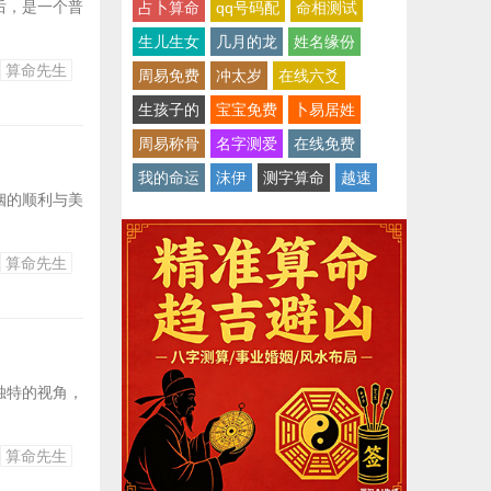
后，是一个普
占卜算命
qq号码配
命相测试
生儿生女
几月的龙
姓名缘份
算命先生
周易免费
冲太岁
在线六爻
生孩子的
宝宝免费
卜易居姓
周易称骨
名字测爱
在线免费
我的命运
沫伊
测字算命
越速
姻的顺利与美
算命先生
独特的视角，
算命先生