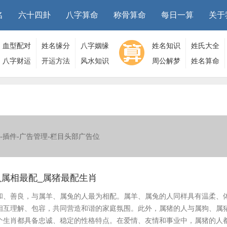
名
六十四卦
八字算命
称骨算命
每日一算
关于
血型配对
姓名缘分
八字姻缘
姓名知识
姓氏大全
八字财运
开运方法
风水知识
周公解梦
姓名算命
-插件-广告管理-栏目头部广告位
属相最配_属猪最配生肖
和、善良，与属羊、属兔的人最为相配。属羊、属兔的人同样具有温柔、
相互理解、包容，共同营造和谐的家庭氛围。此外，属猪的人与属狗、属
个生肖都具备忠诚、稳定的性格特点。在爱情、友情和事业中，属猪的人