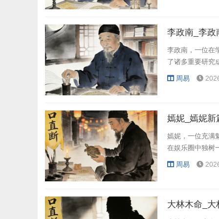
李政南_李政
李政南，一位在
了诸多重要研究
周易
202
嫣妮_嫣妮新
嫣妮，一位充满
在娱乐圈中独树
周易
202
大林木命_大