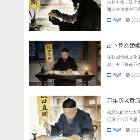
大林木命，这个
通人在逆境中不
周易
202
占卜算命婚姻
在我国传统文化
满。占卜算命不
周易
202
万年历老黄历
在悠久的历史长
记录了吉日宜忌
周易
202