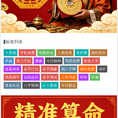
标签列表
卜居易
手机免费
电脑算命
卜易居算
算卦网
易经算卦
禾扬
算八字起
馨媛
今日财神
周易免费
姓名八字
诸葛神算
名字打分
名字测缘
测八字网
易经免费
语轩
周易测字
在线起卦
名字测试
三世书算
玮玮
伊澜
算命生辰
八字预测
占卜算命
今日财运