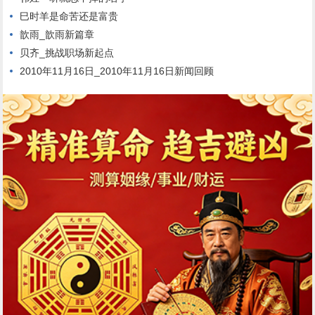
巳时羊是命苦还是富贵
歆雨_歆雨新篇章
贝齐_挑战职场新起点
2010年11月16日_2010年11月16日新闻回顾