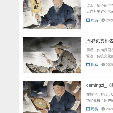
贞水，这个词汇
人们对美好生活
周易
202
周易免费起名
周易，作为我国
验这一传统文化
周易
202
cemingzi_
在数字化时代，C
功能赢得了用户的
周易
202