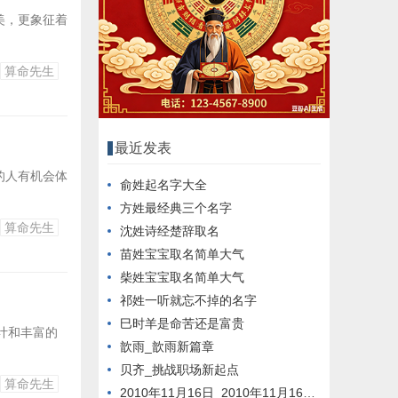
美，更象征着
算命先生
最近发表
的人有机会体
俞姓起名字大全
方姓最经典三个名字
算命先生
沈姓诗经楚辞取名
苗姓宝宝取名简单大气
柴姓宝宝取名简单大气
祁姓一听就忘不掉的名字
巳时羊是命苦还是富贵
设计和丰富的
歆雨_歆雨新篇章
贝齐_挑战职场新起点
算命先生
2010年11月16日_2010年11月16日新闻回顾