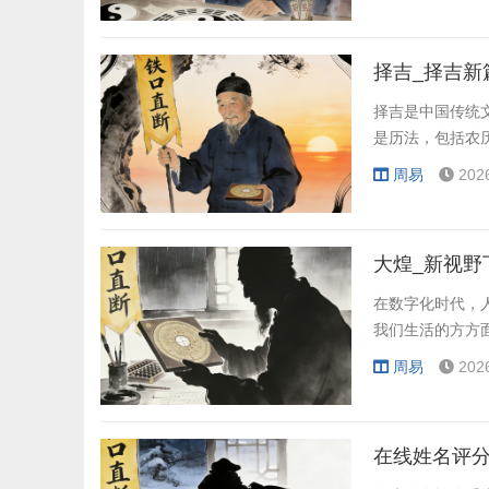
择吉_择吉新
择吉是中国传统
是历法，包括农
周易
202
大煌_新视野
在数字化时代，
我们生活的方方
周易
202
在线姓名评分