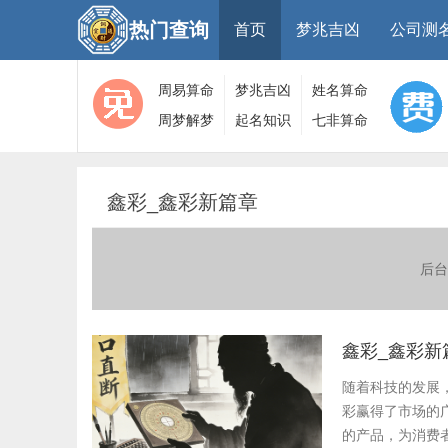
热门查询
首页
梦兆吉凶
公司测
周易算命
梦兆吉凶
姓名算命
周梦解梦
起名知识
七非算命
大全
算命
网
鑫彩_鑫彩新篇章
后台
鑫彩_鑫彩新
随着科技的发展
彩赢得了市场的
的产品，为消费