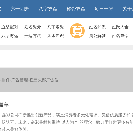
名
六十四卦
八字算命
称骨算命
每日一算
关于
血型配对
姓名缘分
八字姻缘
姓名知识
姓氏大全
八字财运
开运方法
风水知识
周公解梦
姓名算命
-插件-广告管理-栏目头部广告位
篇章
，鑫彩公司不断推出创新产品，满足消费者多元化需求。凭借优质服务和
广泛认可。未来，鑫彩将继续秉持“以人为本”的理念，致力于打造更多智
者带来美好体验。