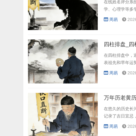
在线姓名评分系
学、心理学等多
周易
202
四柱排盘_四
在四柱排盘中，
表祖先和早年运
周易
202
万年历老黄历
在悠久的历史长
记录了吉日宜忌
周易
202