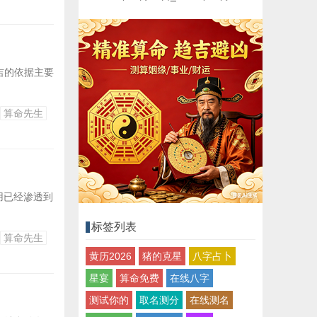
吉的依据主要
算命先生
用已经渗透到
标签列表
算命先生
黄历2026
猪的克星
八字占卜
星宴
算命免费
在线八字
测试你的
取名测分
在线测名