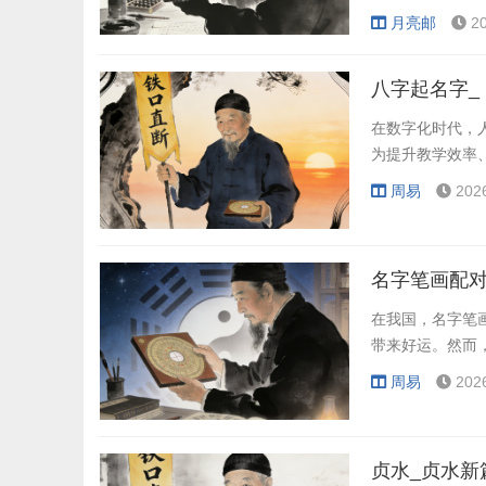
月亮邮
2
八字起名字_
在数字化时代，
为提升教学效率
周易
202
名字笔画配对
在我国，名字笔
带来好运。然而
周易
202
贞水_贞水新