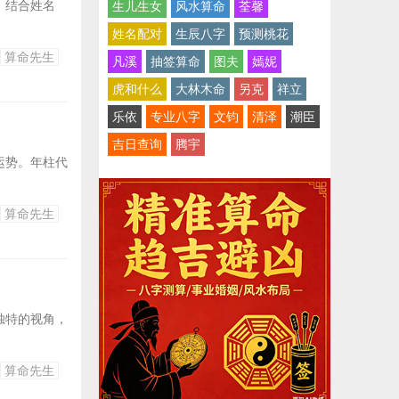
，结合姓名
生儿生女
风水算命
荃馨
姓名配对
生辰八字
预测桃花
算命先生
凡溪
抽签算命
图夫
嫣妮
虎和什么
大林木命
另克
祥立
乐依
专业八字
文钧
清泽
潮臣
吉日查询
腾宇
运势。年柱代
算命先生
独特的视角，
算命先生