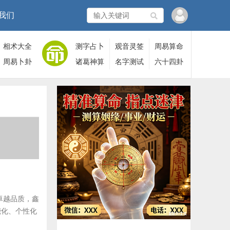
我们
相术大全
测字占卜
观音灵签
周易算命
周易卜卦
诸葛神算
名字测试
六十四卦
卓越品质，鑫
能化、个性化