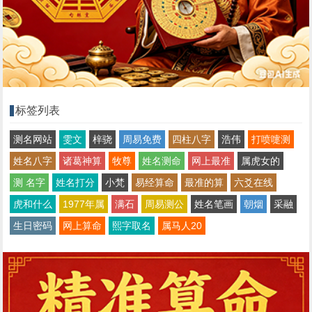
标签列表
测名网站
雯文
梓骁
周易免费
四柱八字
浩伟
打喷嚏测
姓名八字
诸葛神算
牧尊
姓名测命
网上最准
属虎女的
测 名字
姓名打分
小梵
易经算命
最准的算
六爻在线
虎和什么
1977年属
满石
周易测公
姓名笔画
朝烟
采融
生日密码
网上算命
熙字取名
属马人20