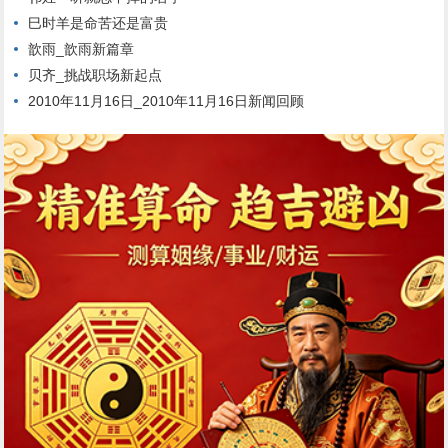
巳时羊是命苦还是富贵
歆雨_歆雨新篇章
贝齐_挑战职场新起点
2010年11月16日_2010年11月16日新闻回顾