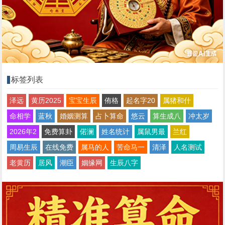
标签列表
泽远
黄历2025
宝宝生辰
侑格
起名字20
属猪和什
命相学
蓝秋
婚姻测算
占卜算命
悠云
算生成八
冲太岁
2026年2
免费算卦
偌澜
姓名统计
属鼠男最
兰红
周易生辰
在线免费
属马的人
苦命马一
清泽
人名测试
老黄历
居风
潮臣
姻缘网
生辰八字