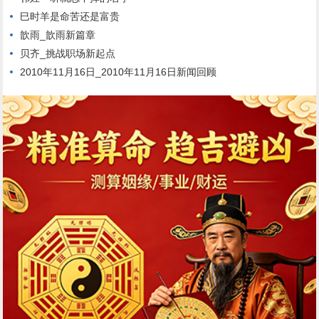
巳时羊是命苦还是富贵
歆雨_歆雨新篇章
贝齐_挑战职场新起点
2010年11月16日_2010年11月16日新闻回顾