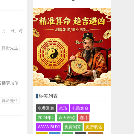
、月、日、时
算命先生
传播更加便
标签列表
算命先生
免费测算
恋琦
电脑算命
2024年4
袁天罡称
珈叶
WWW.BUYI
免费测算
免费取名