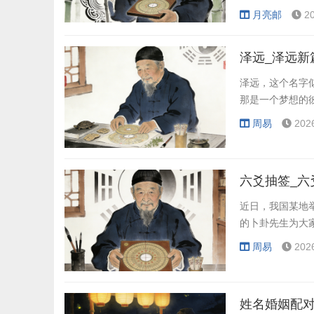
快节奏的现代生
月亮邮
2
泽远_泽远新
泽远，这个名字
那是一个梦想的
周易
202
六爻抽签_六
近日，我国某地
的卜卦先生为大
周易
202
姓名婚姻配对