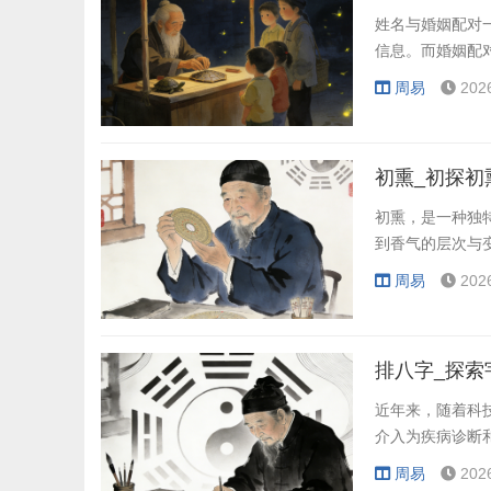
姓名与婚姻配对
信息。而婚姻配
周易
202
初熏_初探初
初熏，是一种独
到香气的层次与
周易
202
排八字_探索
近年来，随着科
介入为疾病诊断
周易
202