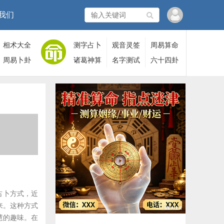
我们
相术大全
测字占卜
观音灵签
周易算命
周易卜卦
诸葛神算
名字测试
六十四卦
占卜方式，近
来。这种方式
慧的趣味。在