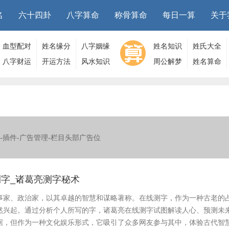
名
六十四卦
八字算命
称骨算命
每日一算
关于
血型配对
姓名缘分
八字姻缘
姓名知识
姓氏大全
八字财运
开运方法
风水知识
周公解梦
姓名算命
-插件-广告管理-栏目头部广告位
字_诸葛亮测字秘术
事家、政治家，以其卓越的智慧和谋略著称。在线测字，作为一种古老的
然兴起。通过分析个人所写的字，诸葛亮在线测字试图解读人心、预测未
据，但作为一种文化娱乐形式，它吸引了众多网友参与其中，体验古代智