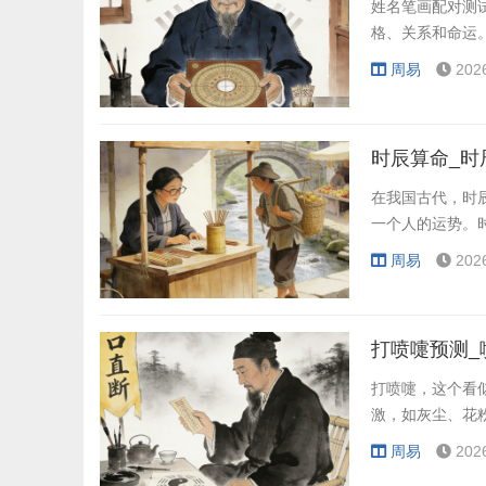
姓名笔画配对测
格、关系和命运
周易
202
时辰算命_时
在我国古代，时
一个人的运势。
周易
202
打喷嚏预测_
打喷嚏，这个看
激，如灰尘、花
周易
202