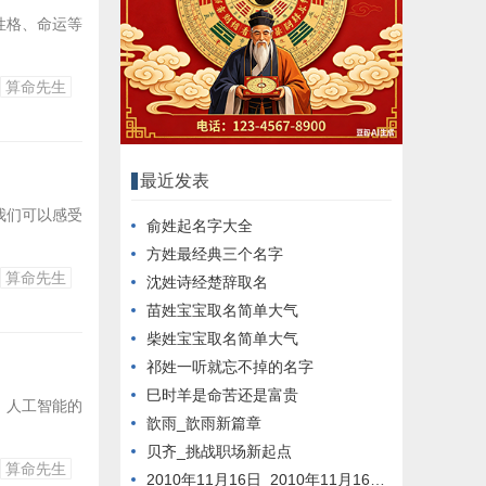
性格、命运等
算命先生
最近发表
我们可以感受
俞姓起名字大全
方姓最经典三个名字
算命先生
沈姓诗经楚辞取名
苗姓宝宝取名简单大气
柴姓宝宝取名简单大气
祁姓一听就忘不掉的名字
巳时羊是命苦还是富贵
，人工智能的
歆雨_歆雨新篇章
贝齐_挑战职场新起点
算命先生
2010年11月16日_2010年11月16日新闻回顾