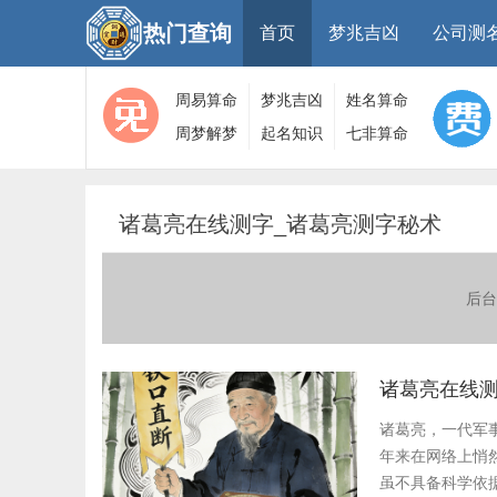
热门查询
首页
梦兆吉凶
公司测
周易算命
梦兆吉凶
姓名算命
周梦解梦
起名知识
七非算命
大全
算命
网
诸葛亮在线测字_诸葛亮测字秘术
后台
诸葛亮在线测
诸葛亮，一代军
年来在网络上悄
虽不具备科学依