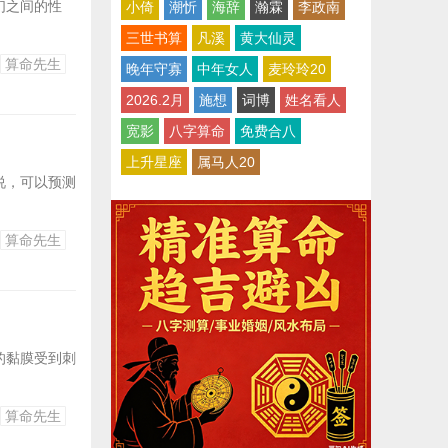
们之间的性
小倚
潮忻
海辞
瀚霖
李政南
三世书算
凡溪
黄大仙灵
算命先生
晚年守寡
中年女人
麦玲玲20
2026.2月
施想
词博
姓名看人
宽影
八字算命
免费合八
上升星座
属马人20
说，可以预测
算命先生
的黏膜受到刺
算命先生