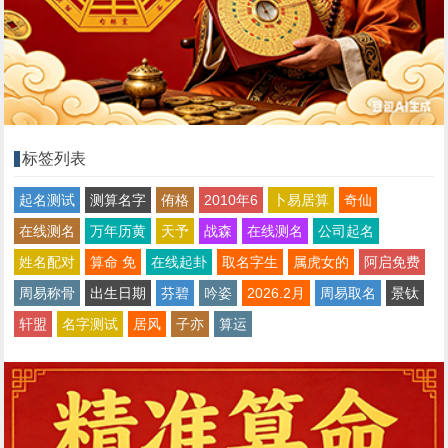
标签列表
起名测试
测算名字
侑格
2010年6
卜易居算
奇仙
在线测名
万年历黄
天予
战森
在线测名
公司起名
姓名配对
算命 免
在线起卦
取名字生
属虎女的
阿启免费
周易称骨
出生日期
芬碧
吟姿
2026.2月
周易取名
景钛
轩盟
名字测试
居风
子亦
算运